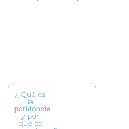
¿ Qué es
la
peridoncia
y por
qué es