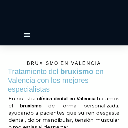
Ortodoncia Invisible
BRUXISMO EN VALENCIA
Tratamiento del
bruxismo
en
Valencia con los mejores
especialistas
En nuestra
tratamos
clínica dental en Valencia
el
de forma personalizada,
bruxismo
ayudando a pacientes que sufren desgaste
dental, dolor mandibular, tensión muscular
o molestias al despertar.