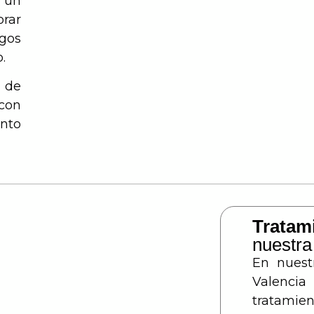
s un
orar
sgos
.
 de
 con
nto
Tratam
nuestra
En nuestr
Valenc
tratamie