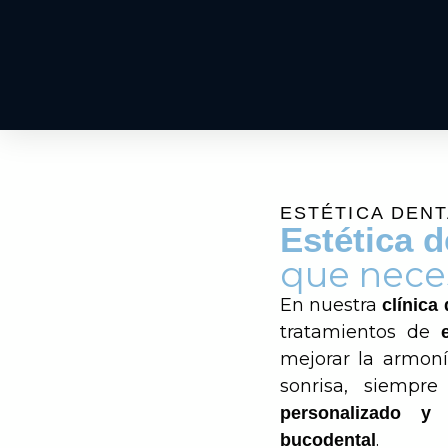
ESTÉTICA DENT
Estética d
que neces
En nuestra
clínica
tratamientos de
mejorar la armonía
sonrisa, siemp
personalizado y
.
bucodental