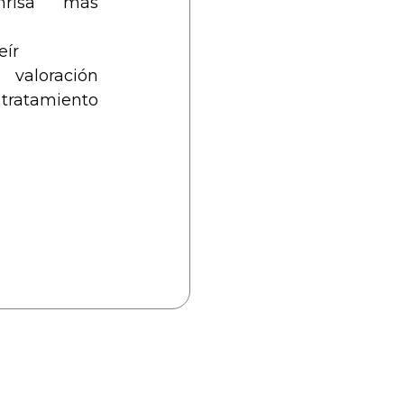
nrisa más
eír
valoración
 tratamiento