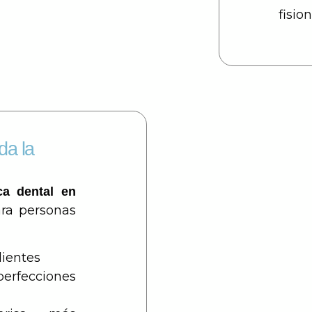
fisio
da la
ica dental en
ra personas
dientes
erfecciones