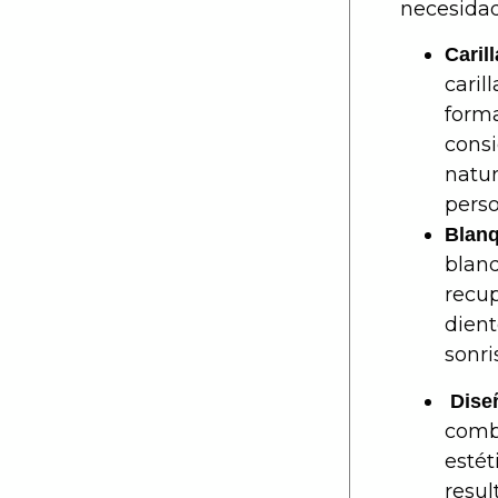
necesidad
Cari
cari
forma
cons
natu
perso
Bla
bla
recu
dient
sonri
Dise
comb
esté
resul