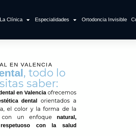
La Clínica
Especialidades
Ortodoncia Invisible
C
AL EN VALENCIA
, todo lo
ental
itas saber:
ofrecemos
 dental en Valencia
orientados a
estética dental
, el color y la forma de la
re con un enfoque
natural,
 respetuoso con la salud