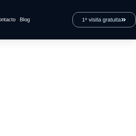
ontacto
Blog
1º visita gratuita